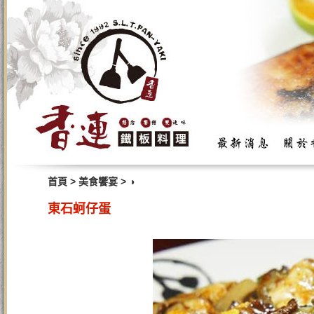
>
>
首頁
美食饗宴
◑
東石蚵仔蛋