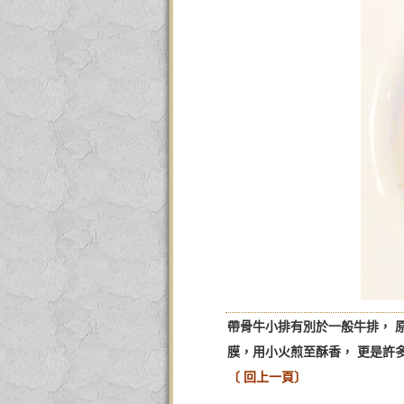
帶骨牛小排有別於一般牛排， 
膜，用小火煎至酥香， 更是許多
〔 回上一頁〕