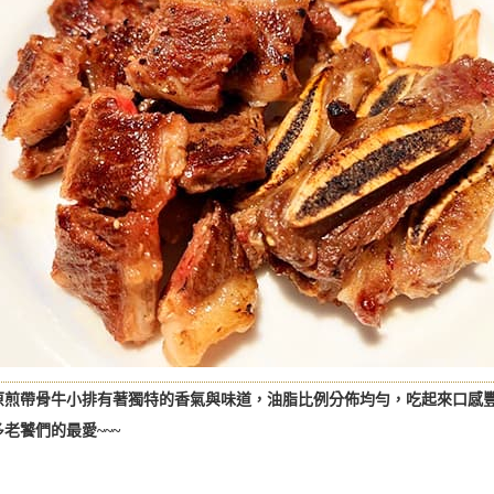
原煎帶骨牛小排有著獨特的香氣與味道，油脂比例分佈均勻，吃起來口感豐
老饕們的最愛~~~