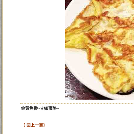
金黃焦香~甘如蜜酪~
〔 回上一頁〕